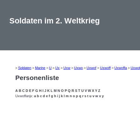
Soldaten im 2. Weltkrieg
>
Soldaten
>
Marine
>
U
>
Ux
>
Uxw
>
Uxwo
>
Uxwof
>
Uxwoff
>
Uxwoffa
>
Uxwof
Personenliste
A
B
C
D
E
F
G
H
I
J
K
L
M
N
O
P
Q
R
S
T
U
V
W
X
Y
Z
Uxwoffanjx:
a
b
c
d
e
f
g
h
i
j
k
l
m
n
o
p
q
r
s
t
u
v
w
x
y