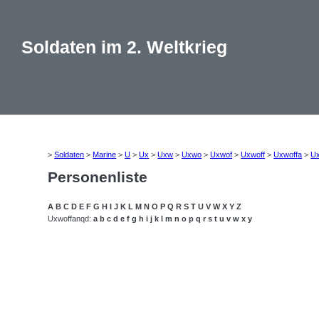
Soldaten im 2. Weltkrieg
>
Soldaten
>
Marine
>
U
>
Ux
>
Uxw
>
Uxwo
>
Uxwof
>
Uxwoff
>
Uxwoffa
>
Ux
Personenliste
A
B
C
D
E
F
G
H
I
J
K
L
M
N
O
P
Q
R
S
T
U
V
W
X
Y
Z
Uxwoffanqd:
a
b
c
d
e
f
g
h
i
j
k
l
m
n
o
p
q
r
s
t
u
v
w
x
y