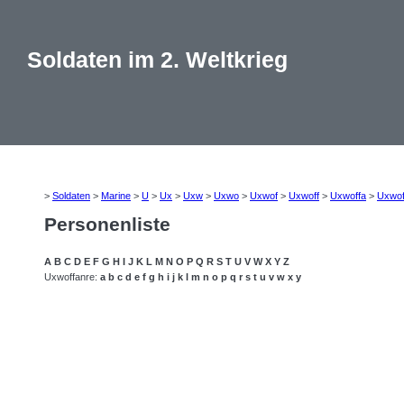
Soldaten im 2. Weltkrieg
>
Soldaten
>
Marine
>
U
>
Ux
>
Uxw
>
Uxwo
>
Uxwof
>
Uxwoff
>
Uxwoffa
>
Uxwof
Personenliste
A
B
C
D
E
F
G
H
I
J
K
L
M
N
O
P
Q
R
S
T
U
V
W
X
Y
Z
Uxwoffanre:
a
b
c
d
e
f
g
h
i
j
k
l
m
n
o
p
q
r
s
t
u
v
w
x
y