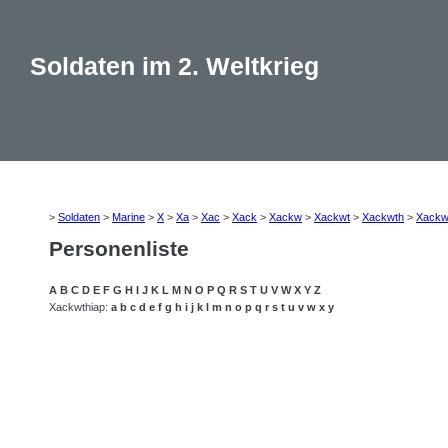
Soldaten im 2. Weltkrieg
>
Soldaten
>
Marine
>
X
>
Xa
>
Xac
>
Xack
>
Xackw
>
Xackwt
>
Xackwth
>
Xackw
Personenliste
A
B
C
D
E
F
G
H
I
J
K
L
M
N
O
P
Q
R
S
T
U
V
W
X
Y
Z
Xackwthiap:
a
b
c
d
e
f
g
h
i
j
k
l
m
n
o
p
q
r
s
t
u
v
w
x
y