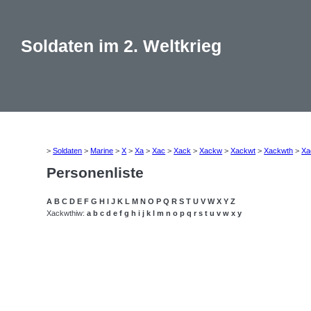
Soldaten im 2. Weltkrieg
>
Soldaten
>
Marine
>
X
>
Xa
>
Xac
>
Xack
>
Xackw
>
Xackwt
>
Xackwth
>
Xa
Personenliste
A
B
C
D
E
F
G
H
I
J
K
L
M
N
O
P
Q
R
S
T
U
V
W
X
Y
Z
Xackwthiw:
a
b
c
d
e
f
g
h
i
j
k
l
m
n
o
p
q
r
s
t
u
v
w
x
y