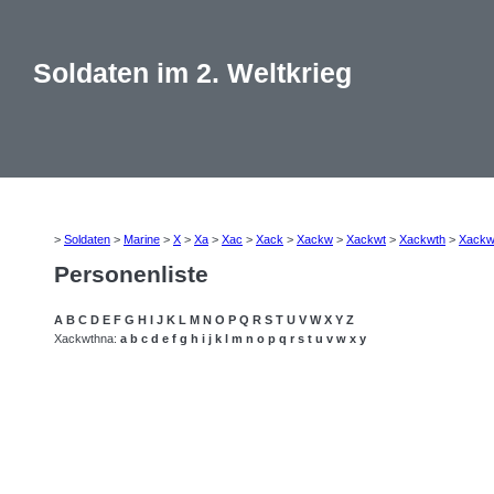
Soldaten im 2. Weltkrieg
>
Soldaten
>
Marine
>
X
>
Xa
>
Xac
>
Xack
>
Xackw
>
Xackwt
>
Xackwth
>
Xackw
Personenliste
A
B
C
D
E
F
G
H
I
J
K
L
M
N
O
P
Q
R
S
T
U
V
W
X
Y
Z
Xackwthna:
a
b
c
d
e
f
g
h
i
j
k
l
m
n
o
p
q
r
s
t
u
v
w
x
y