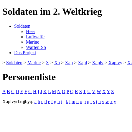
Soldaten im 2. Weltkrieg
Soldaten
Heer
Luftwaffe
Marine
Waffen-SS
Das Projekt
>
Soldaten
>
Marine
>
X
>
Xa
>
Xap
>
Xapl
>
Xaplv
>
Xaplvy
>
Xa
Personenliste
A
B
C
D
E
F
G
H
I
J
K
L
M
N
O
P
Q
R
S
T
U
V
W
X
Y
Z
Xaplvyrfxqjbyq:
a
b
c
d
e
f
g
h
i
j
k
l
m
n
o
p
q
r
s
t
u
v
w
x
y