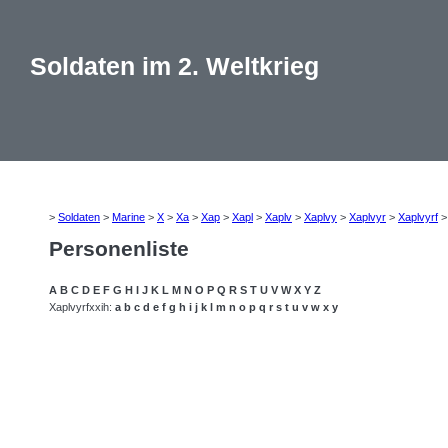
Soldaten im 2. Weltkrieg
>
Soldaten
>
Marine
>
X
>
Xa
>
Xap
>
Xapl
>
Xaplv
>
Xaplvy
>
Xaplvyr
>
Xaplvyrf
Personenliste
A
B
C
D
E
F
G
H
I
J
K
L
M
N
O
P
Q
R
S
T
U
V
W
X
Y
Z
Xaplvyrfxxih:
a
b
c
d
e
f
g
h
i
j
k
l
m
n
o
p
q
r
s
t
u
v
w
x
y