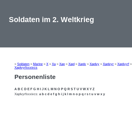
Soldaten im 2. Weltkrieg
>
Soldaten
>
Marine
>
X
>
Xa
>
Xap
>
Xapl
>
Xaplv
>
Xaplvy
>
Xaplvyr
>
Xaplvyrf
Xaplvyrfxxxivcs
Personenliste
A
B
C
D
E
F
G
H
I
J
K
L
M
N
O
P
Q
R
S
T
U
V
W
X
Y
Z
Xaplvyrfxxxivcs:
a
b
c
d
e
f
g
h
i
j
k
l
m
n
o
p
q
r
s
t
u
v
w
x
y