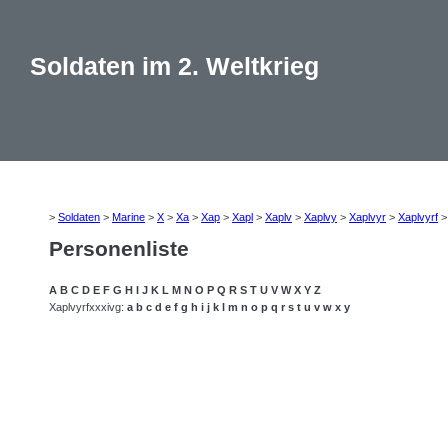
Soldaten im 2. Weltkrieg
>
Soldaten
>
Marine
>
X
>
Xa
>
Xap
>
Xapl
>
Xaplv
>
Xaplvy
>
Xaplvyr
>
Xaplvyrf
Personenliste
A
B
C
D
E
F
G
H
I
J
K
L
M
N
O
P
Q
R
S
T
U
V
W
X
Y
Z
Xaplvyrfxxxivg:
a
b
c
d
e
f
g
h
i
j
k
l
m
n
o
p
q
r
s
t
u
v
w
x
y