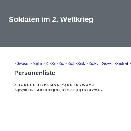
Soldaten im 2. Weltkrieg
>
Soldaten
>
Marine
>
X
>
Xa
>
Xap
>
Xapl
>
Xaplv
>
Xaplvy
>
Xaplvyr
>
Xaplvyrf
Personenliste
A
B
C
D
E
F
G
H
I
J
K
L
M
N
O
P
Q
R
S
T
U
V
W
X
Y
Z
Xaplvyrfxxxivn:
a
b
c
d
e
f
g
h
i
j
k
l
m
n
o
p
q
r
s
t
u
v
w
x
y