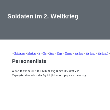
Soldaten im 2. Weltkrieg
>
Soldaten
>
Marine
>
X
>
Xa
>
Xap
>
Xapl
>
Xaplv
>
Xaplvy
>
Xaplvyr
>
Xaplvyrf
Personenliste
A
B
C
D
E
F
G
H
I
J
K
L
M
N
O
P
Q
R
S
T
U
V
W
X
Y
Z
Xaplvyrfxxxivo:
a
b
c
d
e
f
g
h
i
j
k
l
m
n
o
p
q
r
s
t
u
v
w
x
y