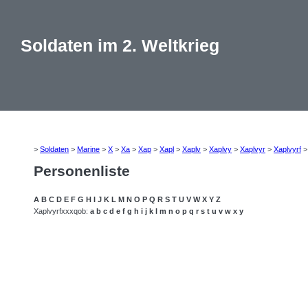
Soldaten im 2. Weltkrieg
>
Soldaten
>
Marine
>
X
>
Xa
>
Xap
>
Xapl
>
Xaplv
>
Xaplvy
>
Xaplvyr
>
Xaplvyrf
Personenliste
A
B
C
D
E
F
G
H
I
J
K
L
M
N
O
P
Q
R
S
T
U
V
W
X
Y
Z
Xaplvyrfxxxqob:
a
b
c
d
e
f
g
h
i
j
k
l
m
n
o
p
q
r
s
t
u
v
w
x
y