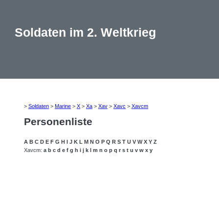
Soldaten im 2. Weltkrieg
>
Soldaten
>
Marine
>
X
>
Xa
>
Xav
>
Xavc
>
Xavcm
Personenliste
A
B
C
D
E
F
G
H
I
J
K
L
M
N
O
P
Q
R
S
T
U
V
W
X
Y
Z
Xavcm:
a
b
c
d
e
f
g
h
i
j
k
l
m
n
o
p
q
r
s
t
u
v
w
x
y