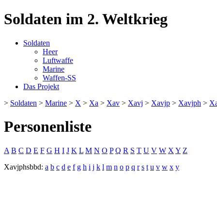
Soldaten im 2. Weltkrieg
Soldaten
Heer
Luftwaffe
Marine
Waffen-SS
Das Projekt
>
Soldaten
>
Marine
>
X
>
Xa
>
Xav
>
Xavj
>
Xavjp
>
Xavjph
>
Xa
Personenliste
A
B
C
D
E
F
G
H
I
J
K
L
M
N
O
P
Q
R
S
T
U
V
W
X
Y
Z
Xavjphsbbd:
a
b
c
d
e
f
g
h
i
j
k
l
m
n
o
p
q
r
s
t
u
v
w
x
y