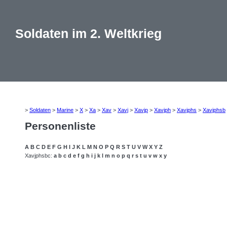
Soldaten im 2. Weltkrieg
>
Soldaten
>
Marine
>
X
>
Xa
>
Xav
>
Xavj
>
Xavjp
>
Xavjph
>
Xavjphs
>
Xavjphsb
Personenliste
A
B
C
D
E
F
G
H
I
J
K
L
M
N
O
P
Q
R
S
T
U
V
W
X
Y
Z
Xavjphsbc:
a
b
c
d
e
f
g
h
i
j
k
l
m
n
o
p
q
r
s
t
u
v
w
x
y