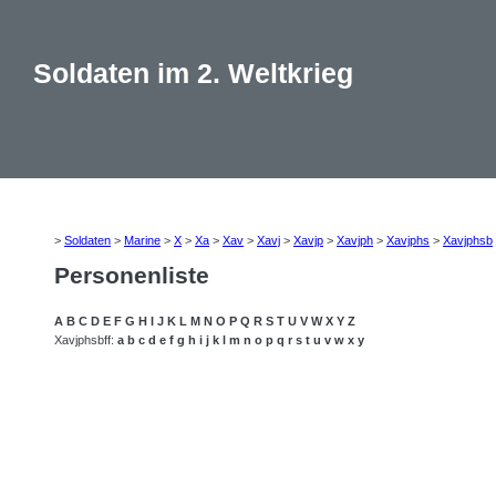
Soldaten im 2. Weltkrieg
>
Soldaten
>
Marine
>
X
>
Xa
>
Xav
>
Xavj
>
Xavjp
>
Xavjph
>
Xavjphs
>
Xavjphsb
Personenliste
A
B
C
D
E
F
G
H
I
J
K
L
M
N
O
P
Q
R
S
T
U
V
W
X
Y
Z
Xavjphsbff:
a
b
c
d
e
f
g
h
i
j
k
l
m
n
o
p
q
r
s
t
u
v
w
x
y