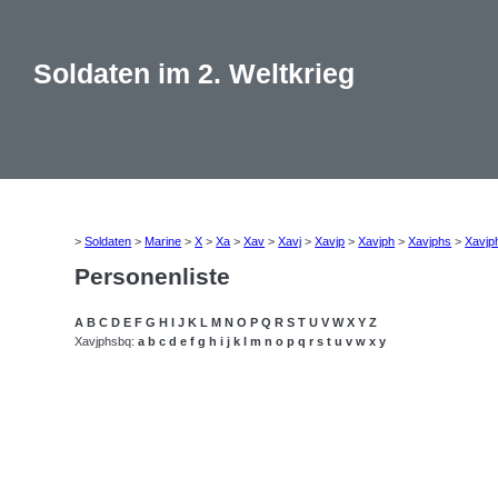
Soldaten im 2. Weltkrieg
>
Soldaten
>
Marine
>
X
>
Xa
>
Xav
>
Xavj
>
Xavjp
>
Xavjph
>
Xavjphs
>
Xavjp
Personenliste
A
B
C
D
E
F
G
H
I
J
K
L
M
N
O
P
Q
R
S
T
U
V
W
X
Y
Z
Xavjphsbq:
a
b
c
d
e
f
g
h
i
j
k
l
m
n
o
p
q
r
s
t
u
v
w
x
y