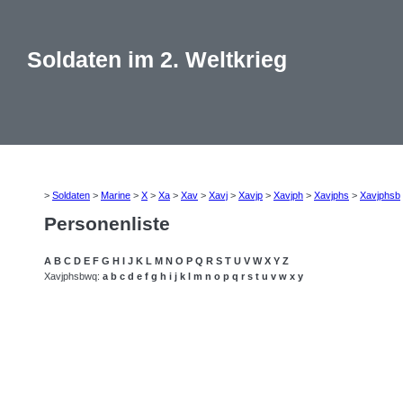
Soldaten im 2. Weltkrieg
>
Soldaten
>
Marine
>
X
>
Xa
>
Xav
>
Xavj
>
Xavjp
>
Xavjph
>
Xavjphs
>
Xavjphsb
Personenliste
A
B
C
D
E
F
G
H
I
J
K
L
M
N
O
P
Q
R
S
T
U
V
W
X
Y
Z
Xavjphsbwq:
a
b
c
d
e
f
g
h
i
j
k
l
m
n
o
p
q
r
s
t
u
v
w
x
y