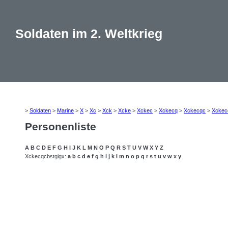
Soldaten im 2. Weltkrieg
>
Soldaten
>
Marine
>
X
>
Xc
>
Xck
>
Xcke
>
Xckec
>
Xckecq
>
Xckecqc
>
Xckec
Personenliste
A
B
C
D
E
F
G
H
I
J
K
L
M
N
O
P
Q
R
S
T
U
V
W
X
Y
Z
Xckecqcbstgigx:
a
b
c
d
e
f
g
h
i
j
k
l
m
n
o
p
q
r
s
t
u
v
w
x
y