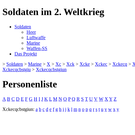
Soldaten im 2. Weltkrieg
Soldaten
Heer
Luftwaffe
Marine
Waffen-SS
Das Projekt
>
Soldaten
>
Marine
>
X
>
Xc
>
Xck
>
Xcke
>
Xckec
>
Xckecq
>
X
Xckecqcbstgiu
>
Xckecqcbstgiun
Personenliste
A
B
C
D
E
F
G
H
I
J
K
L
M
N
O
P
Q
R
S
T
U
V
W
X
Y
Z
Xckecqcbstgiun:
a
b
c
d
e
f
g
h
i
j
k
l
m
n
o
p
q
r
s
t
u
v
w
x
y