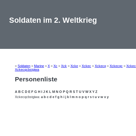
Soldaten im 2. Weltkrieg
>
Soldaten
>
Marine
>
X
>
Xc
>
Xck
>
Xcke
>
Xckec
>
Xckecq
>
Xckecqc
>
Xckec
Xckecqcbstgiwa
Personenliste
A
B
C
D
E
F
G
H
I
J
K
L
M
N
O
P
Q
R
S
T
U
V
W
X
Y
Z
Xckecqcbstgiwa:
a
b
c
d
e
f
g
h
i
j
k
l
m
n
o
p
q
r
s
t
u
v
w
x
y