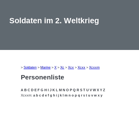
Soldaten im 2. Weltkrieg
>
Soldaten
>
Marine
>
X
>
Xc
>
Xcx
>
Xcxx
>
Xcxxm
Personenliste
A
B
C
D
E
F
G
H
I
J
K
L
M
N
O
P
Q
R
S
T
U
V
W
X
Y
Z
Xcxxm:
a
b
c
d
e
f
g
h
i
j
k
l
m
n
o
p
q
r
s
t
u
v
w
x
y