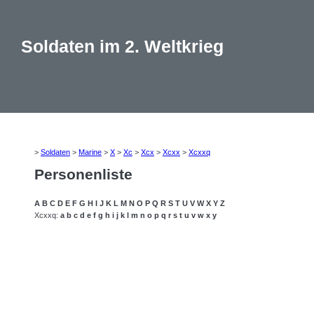
Soldaten im 2. Weltkrieg
>
Soldaten
>
Marine
>
X
>
Xc
>
Xcx
>
Xcxx
>
Xcxxq
Personenliste
A
B
C
D
E
F
G
H
I
J
K
L
M
N
O
P
Q
R
S
T
U
V
W
X
Y
Z
Xcxxq:
a
b
c
d
e
f
g
h
i
j
k
l
m
n
o
p
q
r
s
t
u
v
w
x
y