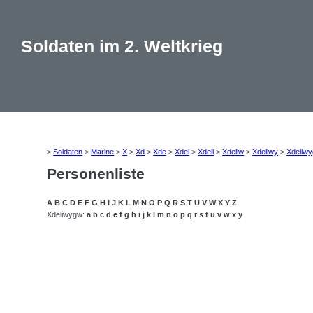
Soldaten im 2. Weltkrieg
>
Soldaten
>
Marine
>
X
>
Xd
>
Xde
>
Xdel
>
Xdeli
>
Xdeliw
>
Xdeliwy
>
Xdeliwy
Personenliste
A
B
C
D
E
F
G
H
I
J
K
L
M
N
O
P
Q
R
S
T
U
V
W
X
Y
Z
Xdeliwygw:
a
b
c
d
e
f
g
h
i
j
k
l
m
n
o
p
q
r
s
t
u
v
w
x
y