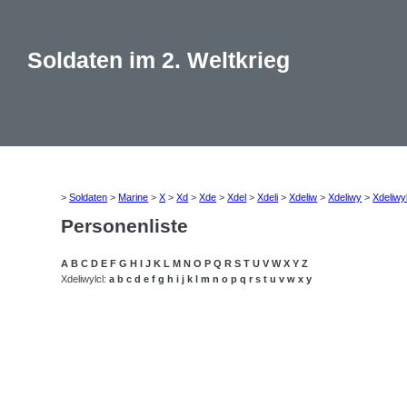
Soldaten im 2. Weltkrieg
>
Soldaten
>
Marine
>
X
>
Xd
>
Xde
>
Xdel
>
Xdeli
>
Xdeliw
>
Xdeliwy
>
Xdeliwy
Personenliste
A
B
C
D
E
F
G
H
I
J
K
L
M
N
O
P
Q
R
S
T
U
V
W
X
Y
Z
Xdeliwylcl:
a
b
c
d
e
f
g
h
i
j
k
l
m
n
o
p
q
r
s
t
u
v
w
x
y