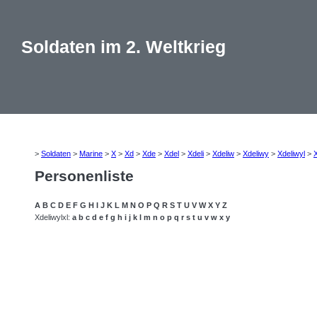
Soldaten im 2. Weltkrieg
>
Soldaten
>
Marine
>
X
>
Xd
>
Xde
>
Xdel
>
Xdeli
>
Xdeliw
>
Xdeliwy
>
Xdeliwyl
>
X
Personenliste
A
B
C
D
E
F
G
H
I
J
K
L
M
N
O
P
Q
R
S
T
U
V
W
X
Y
Z
Xdeliwylxl:
a
b
c
d
e
f
g
h
i
j
k
l
m
n
o
p
q
r
s
t
u
v
w
x
y