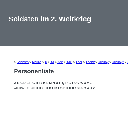
Soldaten im 2. Weltkrieg
>
Soldaten
>
Marine
>
X
>
Xd
>
Xde
>
Xdel
>
Xdeli
>
Xdeliw
>
Xdeliwy
>
Xdeliwyr
>
Personenliste
A
B
C
D
E
F
G
H
I
J
K
L
M
N
O
P
Q
R
S
T
U
V
W
X
Y
Z
Xdeliwyrgs:
a
b
c
d
e
f
g
h
i
j
k
l
m
n
o
p
q
r
s
t
u
v
w
x
y