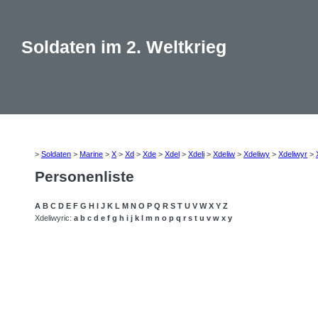
Soldaten im 2. Weltkrieg
>
Soldaten
>
Marine
>
X
>
Xd
>
Xde
>
Xdel
>
Xdeli
>
Xdeliw
>
Xdeliwy
>
Xdeliwyr
>
Personenliste
A
B
C
D
E
F
G
H
I
J
K
L
M
N
O
P
Q
R
S
T
U
V
W
X
Y
Z
Xdeliwyric:
a
b
c
d
e
f
g
h
i
j
k
l
m
n
o
p
q
r
s
t
u
v
w
x
y