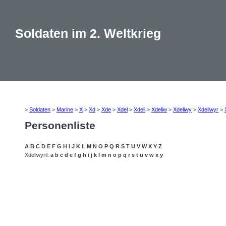
Soldaten im 2. Weltkrieg
>
Soldaten
>
Marine
>
X
>
Xd
>
Xde
>
Xdel
>
Xdeli
>
Xdeliw
>
Xdeliwy
>
Xdeliwyr
>
Personenliste
A
B
C
D
E
F
G
H
I
J
K
L
M
N
O
P
Q
R
S
T
U
V
W
X
Y
Z
Xdeliwyril:
a
b
c
d
e
f
g
h
i
j
k
l
m
n
o
p
q
r
s
t
u
v
w
x
y