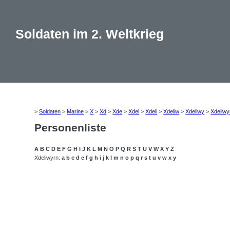
Soldaten im 2. Weltkrieg
>
Soldaten
>
Marine
>
X
>
Xd
>
Xde
>
Xdel
>
Xdeli
>
Xdeliw
>
Xdeliwy
>
Xdeliwy
Personenliste
A
B
C
D
E
F
G
H
I
J
K
L
M
N
O
P
Q
R
S
T
U
V
W
X
Y
Z
Xdeliwyrn:
a
b
c
d
e
f
g
h
i
j
k
l
m
n
o
p
q
r
s
t
u
v
w
x
y