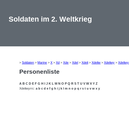
Soldaten im 2. Weltkrieg
>
Soldaten
>
Marine
>
X
>
Xd
>
Xde
>
Xdel
>
Xdeli
>
Xdeliw
>
Xdeliwy
>
Xdeliwy
Personenliste
A
B
C
D
E
F
G
H
I
J
K
L
M
N
O
P
Q
R
S
T
U
V
W
X
Y
Z
Xdeliwyrrc:
a
b
c
d
e
f
g
h
i
j
k
l
m
n
o
p
q
r
s
t
u
v
w
x
y