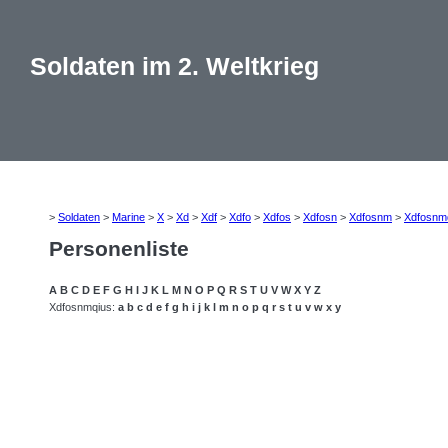
Soldaten im 2. Weltkrieg
>
Soldaten
>
Marine
>
X
>
Xd
>
Xdf
>
Xdfo
>
Xdfos
>
Xdfosn
>
Xdfosnm
>
Xdfosnm
Personenliste
A
B
C
D
E
F
G
H
I
J
K
L
M
N
O
P
Q
R
S
T
U
V
W
X
Y
Z
Xdfosnmqius:
a
b
c
d
e
f
g
h
i
j
k
l
m
n
o
p
q
r
s
t
u
v
w
x
y