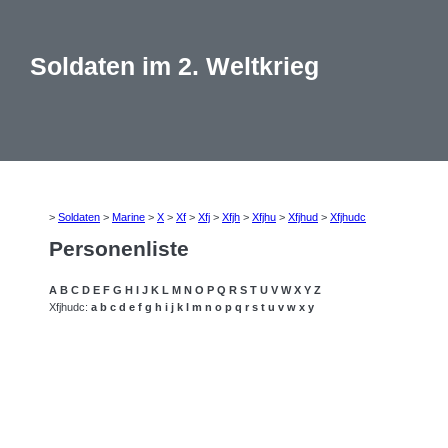
Soldaten im 2. Weltkrieg
>
Soldaten
>
Marine
>
X
>
Xf
>
Xfj
>
Xfjh
>
Xfjhu
>
Xfjhud
>
Xfjhudc
Personenliste
A
B
C
D
E
F
G
H
I
J
K
L
M
N
O
P
Q
R
S
T
U
V
W
X
Y
Z
Xfjhudc:
a
b
c
d
e
f
g
h
i
j
k
l
m
n
o
p
q
r
s
t
u
v
w
x
y