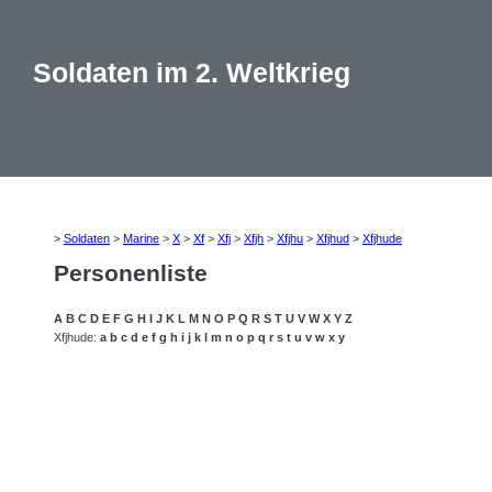
Soldaten im 2. Weltkrieg
>
Soldaten
>
Marine
>
X
>
Xf
>
Xfj
>
Xfjh
>
Xfjhu
>
Xfjhud
>
Xfjhude
Personenliste
A
B
C
D
E
F
G
H
I
J
K
L
M
N
O
P
Q
R
S
T
U
V
W
X
Y
Z
Xfjhude:
a
b
c
d
e
f
g
h
i
j
k
l
m
n
o
p
q
r
s
t
u
v
w
x
y