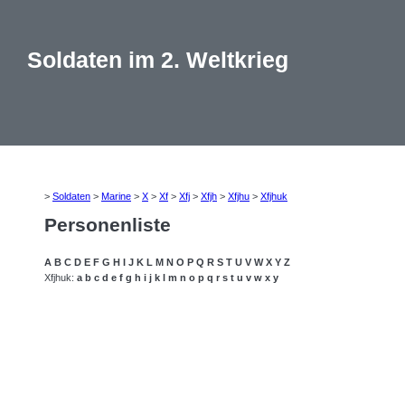
Soldaten im 2. Weltkrieg
>
Soldaten
>
Marine
>
X
>
Xf
>
Xfj
>
Xfjh
>
Xfjhu
>
Xfjhuk
Personenliste
A
B
C
D
E
F
G
H
I
J
K
L
M
N
O
P
Q
R
S
T
U
V
W
X
Y
Z
Xfjhuk:
a
b
c
d
e
f
g
h
i
j
k
l
m
n
o
p
q
r
s
t
u
v
w
x
y