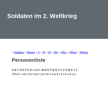
Soldaten im 2. Weltkrieg
>
Soldaten
>
Marine
>
X
>
Xf
>
Xfj
>
Xfjh
>
Xfjhu
>
Xfjhuk
>
Xfjhuks
Personenliste
A
B
C
D
E
F
G
H
I
J
K
L
M
N
O
P
Q
R
S
T
U
V
W
X
Y
Z
Xfjhuks:
a
b
c
d
e
f
g
h
i
j
k
l
m
n
o
p
q
r
s
t
u
v
w
x
y