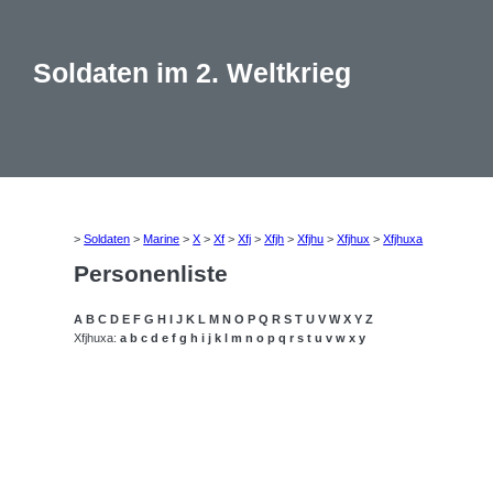
Soldaten im 2. Weltkrieg
>
Soldaten
>
Marine
>
X
>
Xf
>
Xfj
>
Xfjh
>
Xfjhu
>
Xfjhux
>
Xfjhuxa
Personenliste
A
B
C
D
E
F
G
H
I
J
K
L
M
N
O
P
Q
R
S
T
U
V
W
X
Y
Z
Xfjhuxa:
a
b
c
d
e
f
g
h
i
j
k
l
m
n
o
p
q
r
s
t
u
v
w
x
y