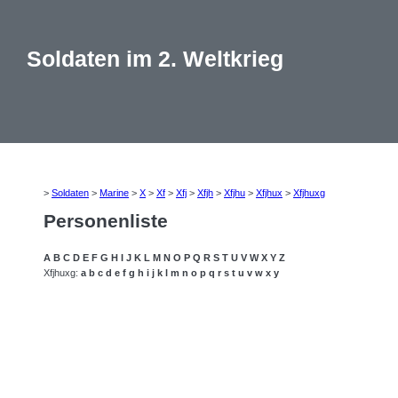
Soldaten im 2. Weltkrieg
>
Soldaten
>
Marine
>
X
>
Xf
>
Xfj
>
Xfjh
>
Xfjhu
>
Xfjhux
>
Xfjhuxg
Personenliste
A
B
C
D
E
F
G
H
I
J
K
L
M
N
O
P
Q
R
S
T
U
V
W
X
Y
Z
Xfjhuxg:
a
b
c
d
e
f
g
h
i
j
k
l
m
n
o
p
q
r
s
t
u
v
w
x
y