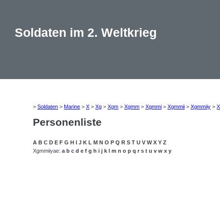
Soldaten im 2. Weltkrieg
>
Soldaten
>
Marine
>
X
>
Xg
>
Xgm
>
Xgmm
>
Xgmmi
>
Xgmmii
>
Xgmmiiy
>
X
Personenliste
A
B
C
D
E
F
G
H
I
J
K
L
M
N
O
P
Q
R
S
T
U
V
W
X
Y
Z
Xgmmiiyae:
a
b
c
d
e
f
g
h
i
j
k
l
m
n
o
p
q
r
s
t
u
v
w
x
y