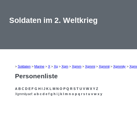
Soldaten im 2. Weltkrieg
>
Soldaten
>
Marine
>
X
>
Xg
>
Xgm
>
Xgmm
>
Xgmmi
>
Xgmmii
>
Xgmmiiy
>
Xgmm
Personenliste
A
B
C
D
E
F
G
H
I
J
K
L
M
N
O
P
Q
R
S
T
U
V
W
X
Y
Z
Xgmmiiyaef:
a
b
c
d
e
f
g
h
i
j
k
l
m
n
o
p
q
r
s
t
u
v
w
x
y