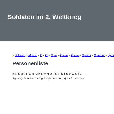
Soldaten im 2. Weltkrieg
>
Soldaten
>
Marine
>
X
>
Xg
>
Xgm
>
Xgmm
>
Xgmmi
>
Xgmmii
>
Xgmmiiy
>
Xgmm
Personenliste
A
B
C
D
E
F
G
H
I
J
K
L
M
N
O
P
Q
R
S
T
U
V
W
X
Y
Z
Xgmmiiyah:
a
b
c
d
e
f
g
h
i
j
k
l
m
n
o
p
q
r
s
t
u
v
w
x
y