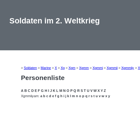
Soldaten im 2. Weltkrieg
>
Soldaten
>
Marine
>
X
>
Xg
>
Xgm
>
Xgmm
>
Xgmmi
>
Xgmmii
>
Xgmmiiy
>
X
Personenliste
A
B
C
D
E
F
G
H
I
J
K
L
M
N
O
P
Q
R
S
T
U
V
W
X
Y
Z
Xgmmiiyam:
a
b
c
d
e
f
g
h
i
j
k
l
m
n
o
p
q
r
s
t
u
v
w
x
y