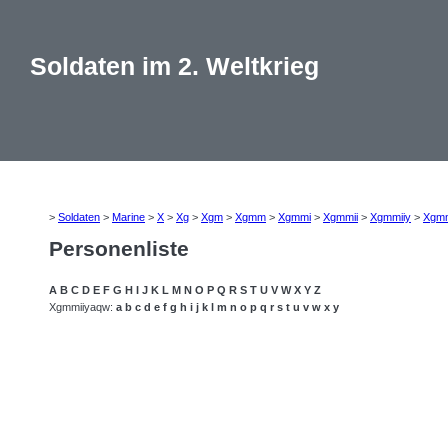
Soldaten im 2. Weltkrieg
>
Soldaten
>
Marine
>
X
>
Xg
>
Xgm
>
Xgmm
>
Xgmmi
>
Xgmmii
>
Xgmmiiy
>
Xgmm
Personenliste
A
B
C
D
E
F
G
H
I
J
K
L
M
N
O
P
Q
R
S
T
U
V
W
X
Y
Z
Xgmmiiyaqw:
a
b
c
d
e
f
g
h
i
j
k
l
m
n
o
p
q
r
s
t
u
v
w
x
y