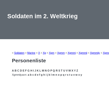
Soldaten im 2. Weltkrieg
>
Soldaten
>
Marine
>
X
>
Xg
>
Xgm
>
Xgmm
>
Xgmmi
>
Xgmmii
>
Xgmmiiy
>
Xgmm
Personenliste
A
B
C
D
E
F
G
H
I
J
K
L
M
N
O
P
Q
R
S
T
U
V
W
X
Y
Z
Xgmmiiyavn:
a
b
c
d
e
f
g
h
i
j
k
l
m
n
o
p
q
r
s
t
u
v
w
x
y