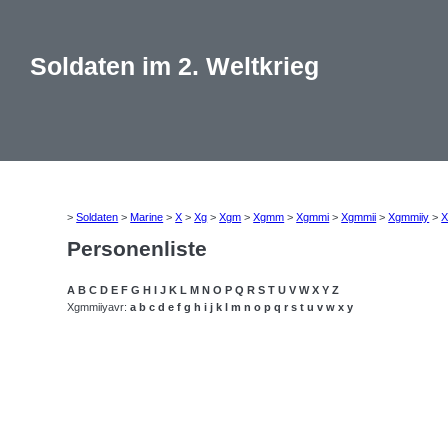
Soldaten im 2. Weltkrieg
>
Soldaten
>
Marine
>
X
>
Xg
>
Xgm
>
Xgmm
>
Xgmmi
>
Xgmmii
>
Xgmmiiy
>
X
Personenliste
A
B
C
D
E
F
G
H
I
J
K
L
M
N
O
P
Q
R
S
T
U
V
W
X
Y
Z
Xgmmiiyavr:
a
b
c
d
e
f
g
h
i
j
k
l
m
n
o
p
q
r
s
t
u
v
w
x
y