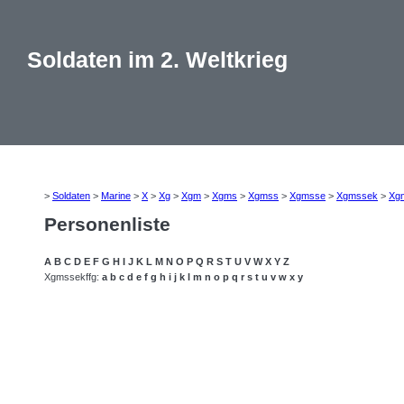
Soldaten im 2. Weltkrieg
>
Soldaten
>
Marine
>
X
>
Xg
>
Xgm
>
Xgms
>
Xgmss
>
Xgmsse
>
Xgmssek
>
Xg
Personenliste
A
B
C
D
E
F
G
H
I
J
K
L
M
N
O
P
Q
R
S
T
U
V
W
X
Y
Z
Xgmssekffg:
a
b
c
d
e
f
g
h
i
j
k
l
m
n
o
p
q
r
s
t
u
v
w
x
y