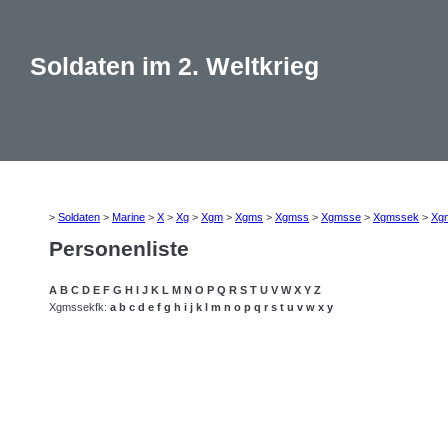
Soldaten im 2. Weltkrieg
>
Soldaten
>
Marine
>
X
>
Xg
>
Xgm
>
Xgms
>
Xgmss
>
Xgmsse
>
Xgmssek
>
Xg
Personenliste
A
B
C
D
E
F
G
H
I
J
K
L
M
N
O
P
Q
R
S
T
U
V
W
X
Y
Z
Xgmssekfk:
a
b
c
d
e
f
g
h
i
j
k
l
m
n
o
p
q
r
s
t
u
v
w
x
y