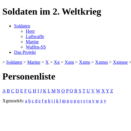
Soldaten im 2. Weltkrieg
Soldaten
Heer
Luftwaffe
Marine
Waffen-SS
Das Projekt
>
Soldaten
>
Marine
>
X
>
Xg
>
Xgm
>
Xgms
>
Xgmss
>
Xgmsse
Personenliste
A
B
C
D
E
F
G
H
I
J
K
L
M
N
O
P
Q
R
S
T
U
V
W
X
Y
Z
Xgmssekfs:
a
b
c
d
e
f
g
h
i
j
k
l
m
n
o
p
q
r
s
t
u
v
w
x
y