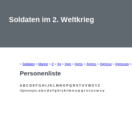
Soldaten im 2. Weltkrieg
>
Soldaten
>
Marine
>
X
>
Xg
>
Xgm
>
Xgms
>
Xgmss
>
Xgmsse
>
Xgmsseq
Personenliste
A
B
C
D
E
F
G
H
I
J
K
L
M
N
O
P
Q
R
S
T
U
V
W
X
Y
Z
Xgmsseqnu:
a
b
c
d
e
f
g
h
i
j
k
l
m
n
o
p
q
r
s
t
u
v
w
x
y